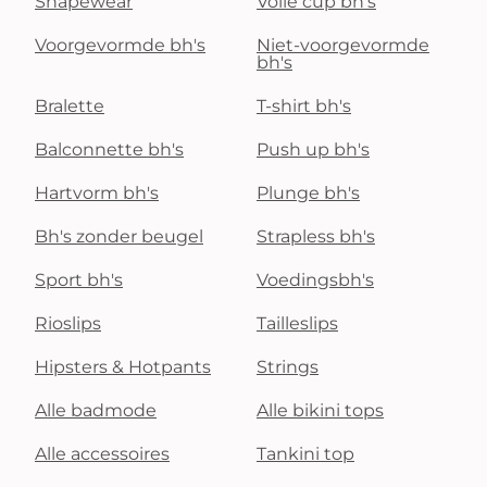
Shapewear
Volle cup bh's
Voorgevormde bh's
Niet-voorgevormde
bh's
Bralette
T-shirt bh's
Balconnette bh's
Push up bh's
Hartvorm bh's
Plunge bh's
Bh's zonder beugel
Strapless bh's
Sport bh's
Voedingsbh's
Rioslips
Tailleslips
Hipsters & Hotpants
Strings
Alle badmode
Alle bikini tops
Alle accessoires
Tankini top