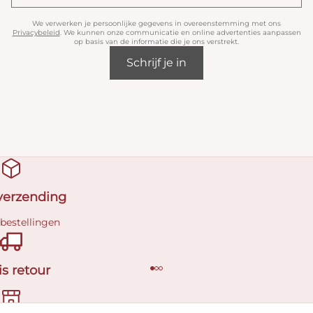
We verwerken je persoonlijke gegevens in overeenstemming met ons
Privacybeleid
. We kunnen onze communicatie en online advertenties aanpassen
op basis van de informatie die je ons verstrekt.
Schrijf je in
 verzending
 bestellingen
is retour