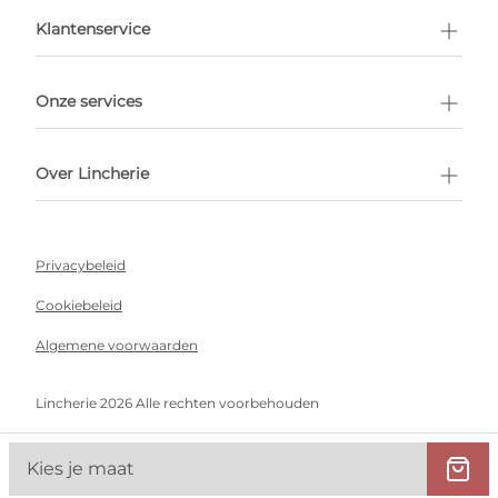
en afspraak
Klantenservice
Onze services
Over Lincherie
Privacybeleid
Cookiebeleid
Algemene voorwaarden
Lincherie 2026 Alle rechten voorbehouden
Kies je maat