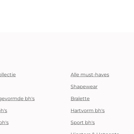
llectie
Alle must-haves
Shapewear
rgevormde bh's
Bralette
h's
Hartvorm bh's
bh's
Sport bh's