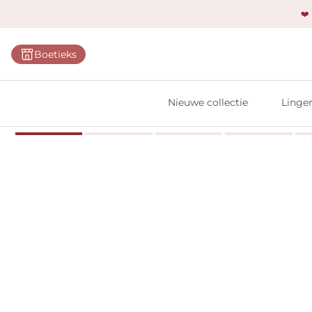
❤️
Categ
Boetieks
Bh's
Slips
Nieuwe collectie
Linger
Body'
Shap
Prim
Naadl
Bests
Alle l
Vi