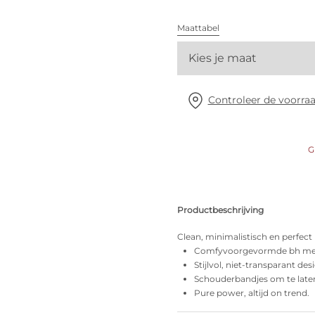
Alle bh's
Maattabel
Vind mijn maat
Kies je maat
Controleer de voorraa
G
Productbeschrijving
Clean, minimalistisch en perfect
Comfyvoorgevormde bh me
Stijlvol, niet-transparant des
Schouderbandjes om te late
Pure power, altijd on trend.