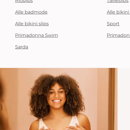
Rioslips
Tailleslips
Alle badmode
Alle bikin
Alle bikini slips
Sport
Primadonna Swim
Primadon
Sarda