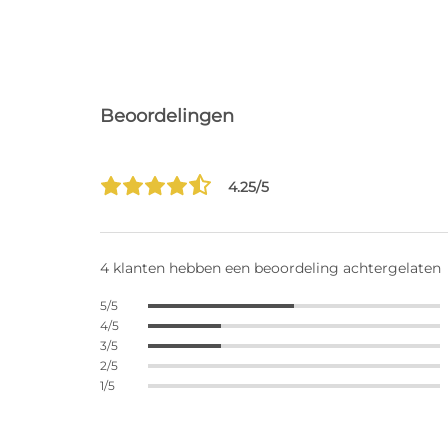
Beoordelingen
4.25/5
4 klanten hebben een beoordeling achtergelaten
5/5
4/5
3/5
2/5
1/5