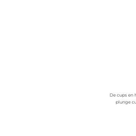
De cups en 
plunge cu