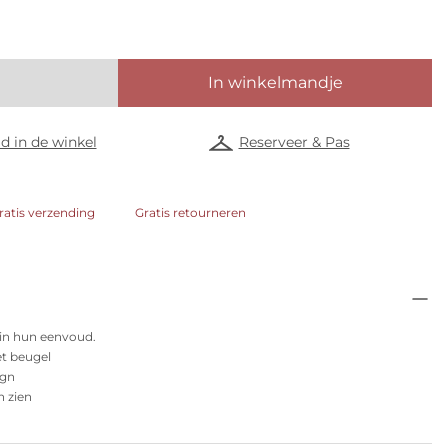
In winkelmandje
d in de winkel
Reserveer & Pas
ratis verzending
Gratis retourneren
 in hun eenvoud.
t beugel
ign
n zien