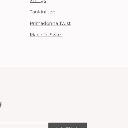
Strings
Tankini top
Primadonna Twist
Marie Jo Swim
f