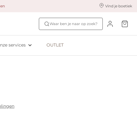
alen
Vind je boetiek
nze styling services
Ontdek jouw maat
Waar ben je naar op zoek?
ingerie styling
Bh-maat test
eserveer & Pas
NIEUW: Bra Size Scan
nze services
OUTLET
oyaliteitsprogramma​
ive: Aubade
ive: Empreinte
elingen