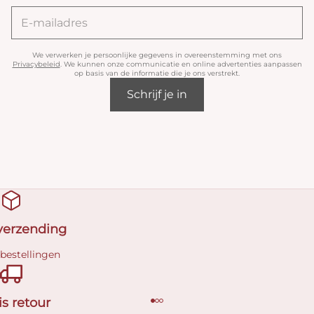
We verwerken je persoonlijke gegevens in overeenstemming met ons
Privacybeleid
. We kunnen onze communicatie en online advertenties aanpassen
op basis van de informatie die je ons verstrekt.
Schrijf je in
 verzending
 bestellingen
is retour