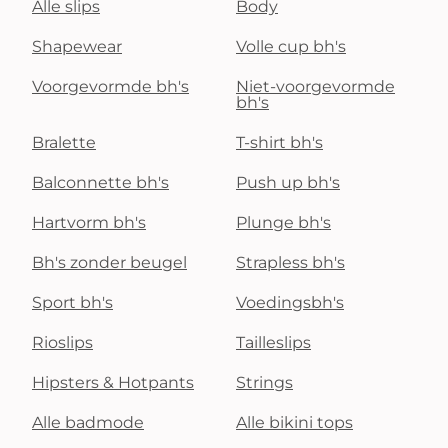
Alle slips
Body
Shapewear
Volle cup bh's
Voorgevormde bh's
Niet-voorgevormde
bh's
Bralette
T-shirt bh's
Balconnette bh's
Push up bh's
Hartvorm bh's
Plunge bh's
Bh's zonder beugel
Strapless bh's
Sport bh's
Voedingsbh's
Rioslips
Tailleslips
Hipsters & Hotpants
Strings
Alle badmode
Alle bikini tops