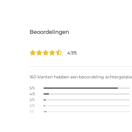
Beoordelingen
4.7/5
160 klanten hebben een beoordeling achtergelate
5/5
4/5
3/5
2/5
1/5