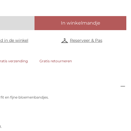
In winkelmandje
d in de winkel
Reserveer & Pas
ratis verzending
Gratis retourneren
 fit en fijne bloemenbandjes.
t.