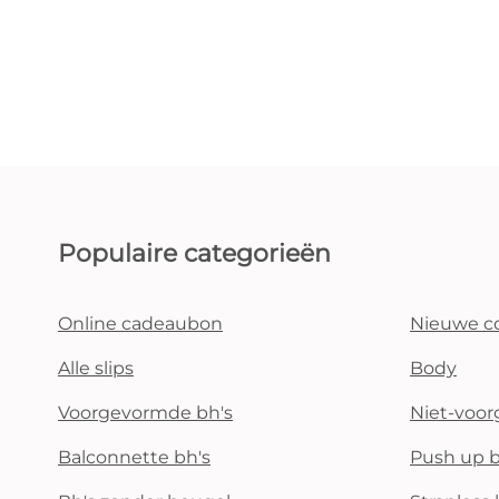
Populaire categorieën
Online cadeaubon
Nieuwe co
Alle slips
Body
Voorgevormde bh's
Niet-voo
Balconnette bh's
Push up b