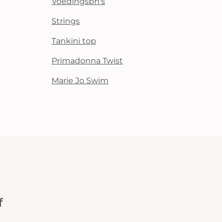
Voedingsbh's
Strings
Tankini top
Primadonna Twist
Marie Jo Swim
f