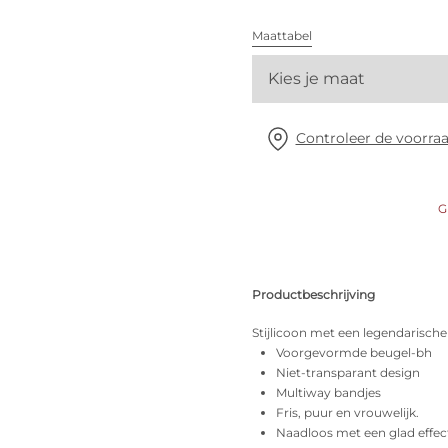
Alle bh's
Maattabel
Kies je maat
Vind mijn maat
Controleer de voorraa
G
Productbeschrijving
Stijlicoon met een legendarische
Voorgevormde beugel-bh
Niet-transparant design
Multiway bandjes
Fris, puur en vrouwelijk.
Naadloos met een glad effec