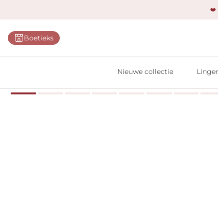
❤️
Categ
Boetieks
Bh's
Slips
Nieuwe collectie
Linger
Body'
Shap
Prim
Naadl
Bests
Alle l
Vi