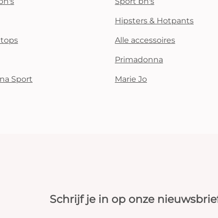
bh's
Sport bh's
Hipsters & Hotpants
i tops
Alle accessoires
Primadonna
na Sport
Marie Jo
Schrijf je in op onze nieuwsbrie