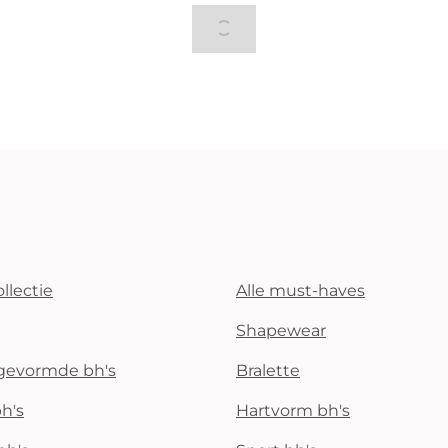
llectie
Alle must-haves
Shapewear
rgevormde bh's
Bralette
h's
Hartvorm bh's