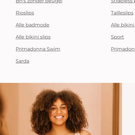
Bh's zonder beugel
Strapless 
Rioslips
Tailleslips
Alle badmode
Alle bikin
Alle bikini slips
Sport
Primadonna Swim
Primadon
Sarda