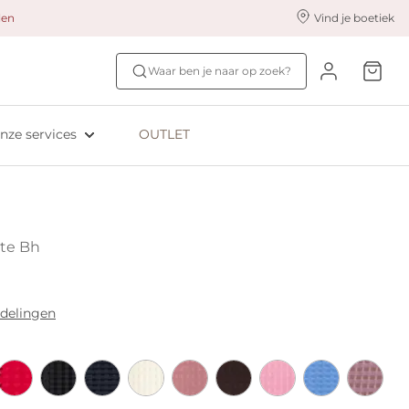
alen
Vind je boetiek
nze styling services
Ontdek jouw maat
Waar ben je naar op zoek?
ingerie styling
Bh-maat test
eserveer & Pas
NIEUW: Bra Size Scan
nze services
OUTLET
oyaliteitsprogramma​
ive: Aubade
ive: Empreinte
te Bh
rdelingen