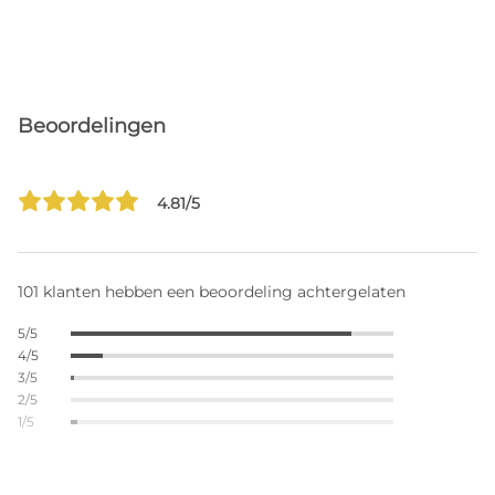
Beoordelingen
4.81/5
101 klanten hebben een beoordeling achtergelaten
5/5
4/5
3/5
2/5
1/5