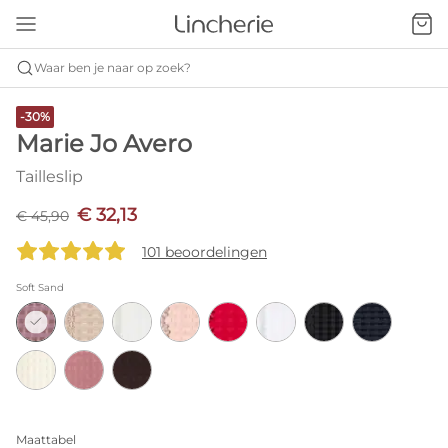
Waar ben je naar op zoek?
-30%
Marie Jo Avero
Tailleslip
€ 32,13
€ 45,90
101 beoordelingen
Soft Sand
Maattabel