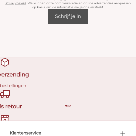
Privacybeleid
. We kunnen onze communicatie en online advertenties aanpassen
op basis van de informatie die je ons verstrekt.
Schrijf je in
 verzending
 bestellingen
is retour
en afspraak
Klantenservice