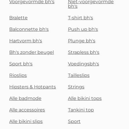
Voorgevormde bh's
Niet-voorgevormde
bh's
Bralette
T-shirt bh's
Balconnette bh's
Push up bh's
Hartvorm bh's
Plunge bh's
Bh's zonder beugel
Strapless bh's
Sport bh's
Voedingsbh's
Rioslips
Tailleslips
Hipsters & Hotpants
Strings
Alle badmode
Alle bikini tops
Alle accessoires
Tankini top
Alle bikini slips
Sport