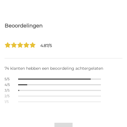
Beoordelingen
4.87/5
74 klanten hebben een beoordeling achtergelaten
5/5
4/5
3/5
2/5
1/5