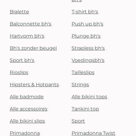
Bralette
T-shirt bh's
Balconnette bh's
Push up bh's
Hartvorm bh's
Plunge bh's
Bh's zonder beugel
Strapless bh's
Sport bh's
Voedingsbh's
Rioslips
Tailleslips
Hipsters & Hotpants
Strings
Alle badmode
Alle bikini tops
Alle accessoires
Tankini top
Alle bikini slips
Sport
Primadonna
Primadonna Twist