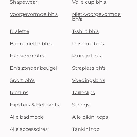
Shapewear
Volle cup bh's
Voorgevormde bh's
Niet-voorgevormde
bh's
Bralette
T-shirt bh's
Balconnette bh's
Push up bh's
Hartvorm bh's
Plunge bh's
Bh's zonder beugel
Strapless bh's
Sport bh's
Voedingsbh's
Rioslips
Tailleslips
Hipsters & Hotpants
Strings
Alle badmode
Alle bikini tops
Alle accessoires
Tankini top