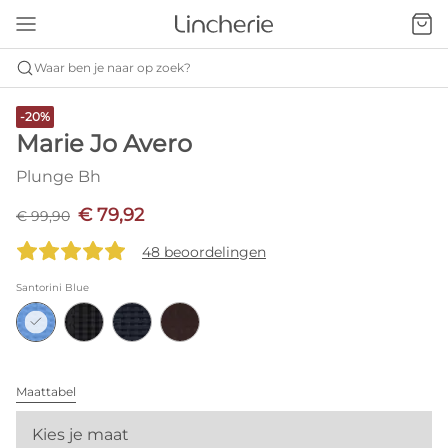
Waar ben je naar op zoek?
-20%
Marie Jo Avero
Plunge Bh
€ 79,92
€ 99,90
48 beoordelingen
Santorini Blue
Maattabel
Kies je maat