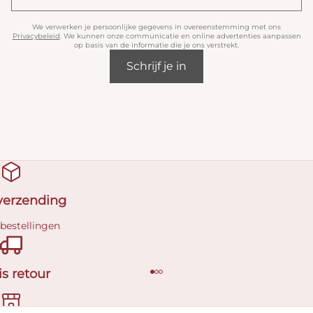
We verwerken je persoonlijke gegevens in overeenstemming met ons
Privacybeleid
. We kunnen onze communicatie en online advertenties aanpassen
op basis van de informatie die je ons verstrekt.
Schrijf je in
 verzending
 bestellingen
is retour