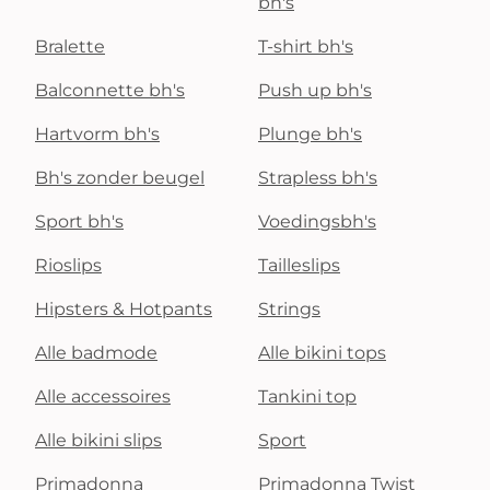
bh's
Bralette
T-shirt bh's
Balconnette bh's
Push up bh's
Hartvorm bh's
Plunge bh's
Bh's zonder beugel
Strapless bh's
Sport bh's
Voedingsbh's
Rioslips
Tailleslips
Hipsters & Hotpants
Strings
Alle badmode
Alle bikini tops
Alle accessoires
Tankini top
Alle bikini slips
Sport
Primadonna
Primadonna Twist