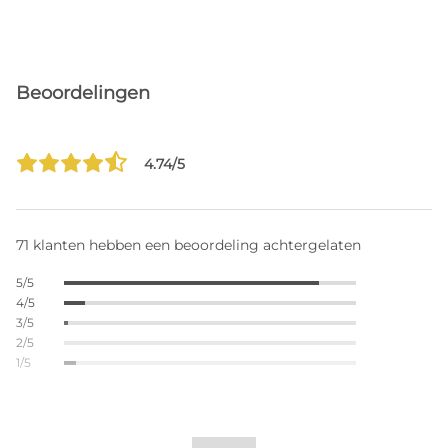
Beoordelingen
4.74/5
71 klanten hebben een beoordeling achtergelaten
5/5
4/5
3/5
2/5
1/5