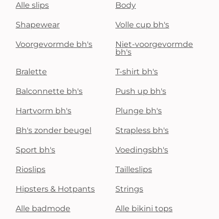
Alle slips
Body
Shapewear
Volle cup bh's
Voorgevormde bh's
Niet-voorgevormde
bh's
Bralette
T-shirt bh's
Balconnette bh's
Push up bh's
Hartvorm bh's
Plunge bh's
Bh's zonder beugel
Strapless bh's
Sport bh's
Voedingsbh's
Rioslips
Tailleslips
Hipsters & Hotpants
Strings
Alle badmode
Alle bikini tops