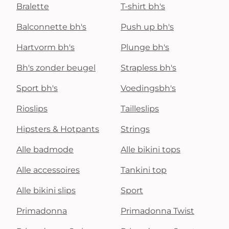
Bralette
T-shirt bh's
Balconnette bh's
Push up bh's
Hartvorm bh's
Plunge bh's
Bh's zonder beugel
Strapless bh's
Sport bh's
Voedingsbh's
Rioslips
Tailleslips
Hipsters & Hotpants
Strings
Alle badmode
Alle bikini tops
Alle accessoires
Tankini top
Alle bikini slips
Sport
Primadonna
Primadonna Twist