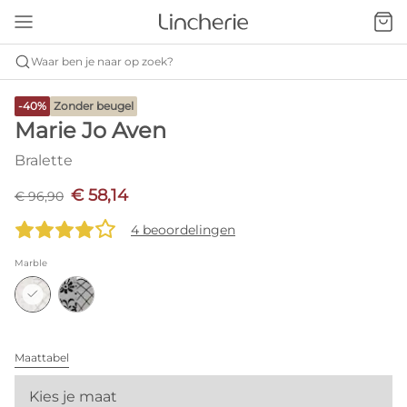
Waar ben je naar op zoek?
-40%
Zonder beugel
Marie Jo Aven
Bralette
€ 58,14
€ 96,90
4 beoordelingen
Marble
Maattabel
Kies je maat