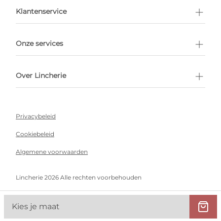
en afspraak
Klantenservice
Onze services
Over Lincherie
Privacybeleid
Cookiebeleid
Algemene voorwaarden
Lincherie 2026 Alle rechten voorbehouden
Kies je maat