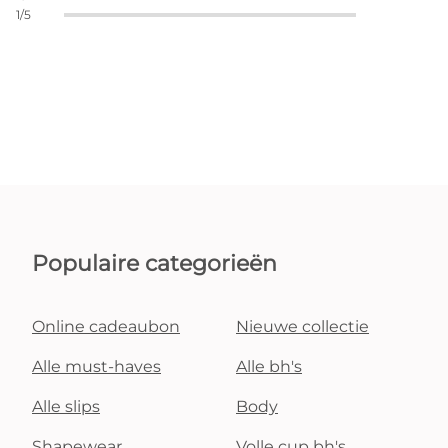
1/5
Populaire categorieën
Online cadeaubon
Nieuwe collectie
Alle must-haves
Alle bh's
Alle slips
Body
Shapewear
Volle cup bh's