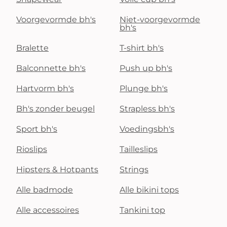
Voorgevormde bh's
Niet-voorgevormde
bh's
Bralette
T-shirt bh's
Balconnette bh's
Push up bh's
Hartvorm bh's
Plunge bh's
Bh's zonder beugel
Strapless bh's
Sport bh's
Voedingsbh's
Rioslips
Tailleslips
Hipsters & Hotpants
Strings
Alle badmode
Alle bikini tops
Alle accessoires
Tankini top