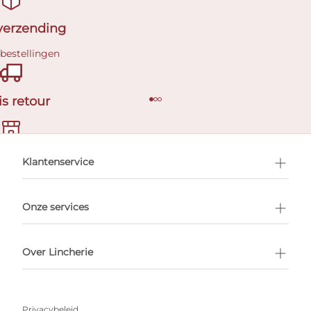
 verzending
 bestellingen
is retour
en afspraak
Klantenservice
Onze services
Over Lincherie
Privacybeleid