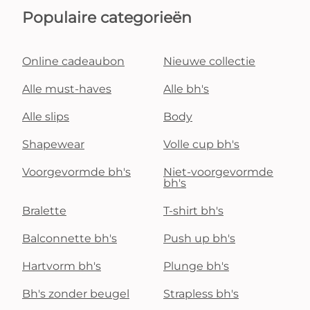
Populaire categorieën
Online cadeaubon
Nieuwe collectie
Alle must-haves
Alle bh's
Alle slips
Body
Shapewear
Volle cup bh's
Voorgevormde bh's
Niet-voorgevormde
bh's
Bralette
T-shirt bh's
Balconnette bh's
Push up bh's
Hartvorm bh's
Plunge bh's
Bh's zonder beugel
Strapless bh's