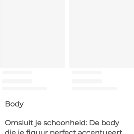
Body
Omsluit je schoonheid: De body
die je figuur perfect accentueert