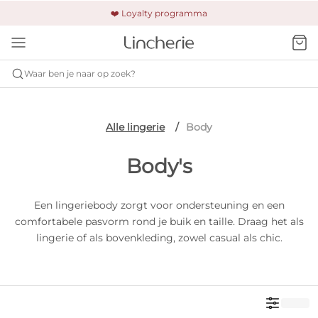
🚚 Gratis verzending & retour
❤️ Loyalty programma
🔒 Altijd veilig betalen
Waar ben je naar op zoek?
Alle lingerie
Body
Body's
Een lingeriebody zorgt voor ondersteuning en een
comfortabele pasvorm rond je buik en taille. Draag het als
lingerie of als bovenkleding, zowel casual als chic.