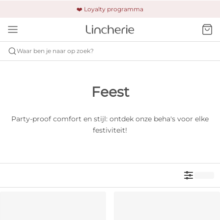
🚚 Gratis verzending & retour
❤️ Loyalty programma
🔒 Altijd veilig betalen
Waar ben je naar op zoek?
Feest
Party-proof comfort en stijl: ontdek onze beha's voor elke
festiviteit!