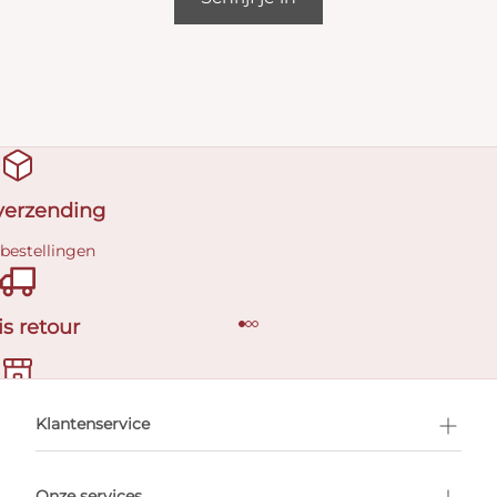
 verzending
 bestellingen
is retour
en afspraak
Klantenservice
Onze services