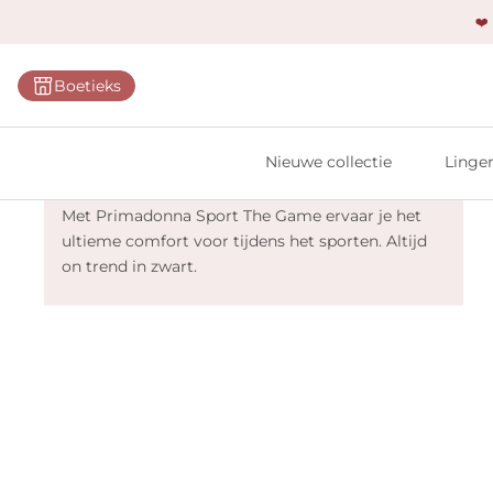
❤️
Categ
Boetieks
Bh's
Slips
Nieuwe collectie
Linger
Primadonna Sport The Game - Zwart
Body'
Met Primadonna Sport The Game ervaar je het
Shap
ultieme comfort voor tijdens het sporten. Altijd
Prim
on trend in zwart.
Naadl
Bests
Alle l
Vi