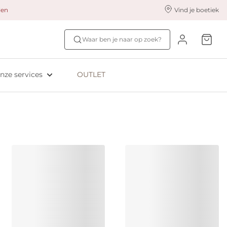
alen
Vind je boetiek
nze styling services
Ontdek jouw maat
Waar ben je naar op zoek?
ingerie styling
Bh-maat test
eserveer & Pas
NIEUW: Bra Size Scan
nze services
OUTLET
oyaliteitsprogramma​
ive: Aubade
ive: Empreinte