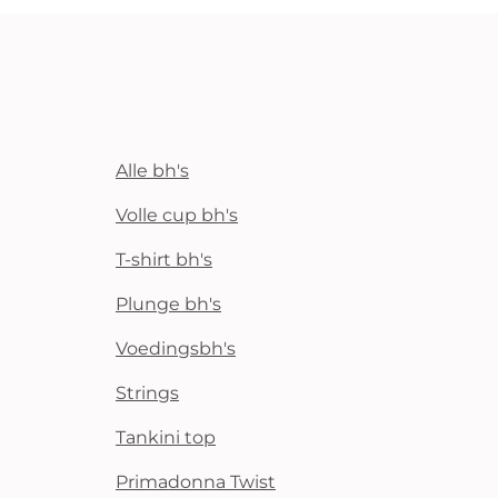
Alle bh's
Volle cup bh's
T-shirt bh's
Plunge bh's
Voedingsbh's
Strings
Tankini top
Primadonna Twist