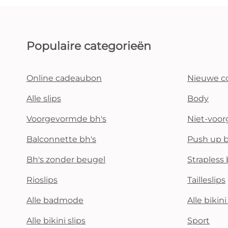
Populaire categorieën
Online cadeaubon
Nieuwe co
Alle slips
Body
Voorgevormde bh's
Niet-voo
Balconnette bh's
Push up b
Bh's zonder beugel
Strapless 
Rioslips
Tailleslips
Alle badmode
Alle bikin
Alle bikini slips
Sport