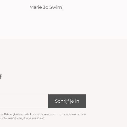
Marie Jo Swim
f
Schrijf je in
ons
Privacybeleid
. We kunnen onze communicatie en online
informatie die je ons verstrekt.