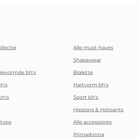
llectie
Alle must-haves
Shapewear
rgevormde bh's
Bralette
h's
Hartvorm bh's
bh's
Sport bh's
Hipsters & Hotpants
i tops
Alle accessoires
Primadonna