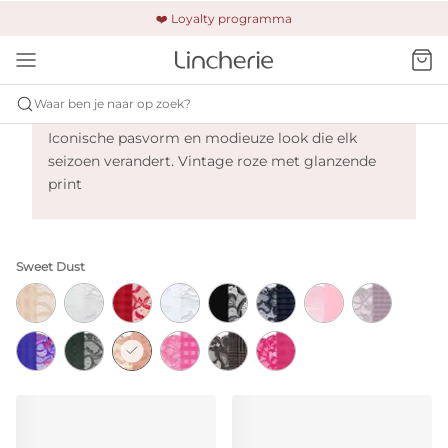
🚚 Gratis verzending & retour
❤️ Loyalty programma
🔒 Altijd veilig betalen
Primadonna Madison - Sweet Dust
Waar ben je naar op zoek?
Iconische pasvorm en modieuze look die elk
seizoen verandert. Vintage roze met glanzende
print
Sweet Dust