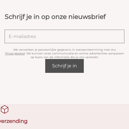
Schrijf je in op onze nieuwsbrief
We verwerken je persoonlijke gegevens in overeenstemming met ons
Privacybeleid
. We kunnen onze communicatie en online advertenties aanpassen
op basis van de informatie die je ons verstrekt.
Schrijf je in
 verzending