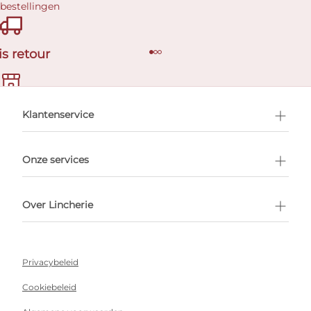
 bestellingen
is retour
en afspraak
Klantenservice
Onze services
Over Lincherie
Privacybeleid
Cookiebeleid