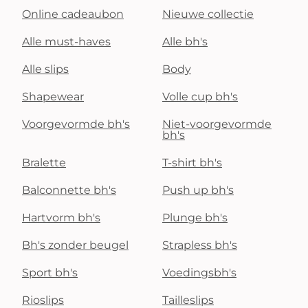
Online cadeaubon
Nieuwe collectie
Alle must-haves
Alle bh's
Alle slips
Body
Shapewear
Volle cup bh's
Voorgevormde bh's
Niet-voorgevormde
bh's
Bralette
T-shirt bh's
Balconnette bh's
Push up bh's
Hartvorm bh's
Plunge bh's
Bh's zonder beugel
Strapless bh's
Sport bh's
Voedingsbh's
Rioslips
Tailleslips