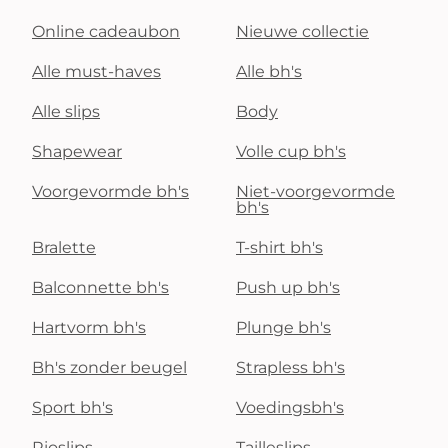
Online cadeaubon
Nieuwe collectie
Alle must-haves
Alle bh's
Alle slips
Body
Shapewear
Volle cup bh's
Voorgevormde bh's
Niet-voorgevormde
bh's
Bralette
T-shirt bh's
Balconnette bh's
Push up bh's
Hartvorm bh's
Plunge bh's
Bh's zonder beugel
Strapless bh's
Sport bh's
Voedingsbh's
Rioslips
Tailleslips