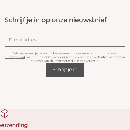
Schrijf je in op onze nieuwsbrief
We verwerken je persoonlijke gegevens in overeenstemming met ons
Privacybeleid
. We kunnen onze communicatie en online advertenties aanpassen
op basis van de informatie die je ons verstrekt.
Schrijf je in
 verzending