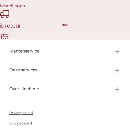
 bestellingen
is retour
en afspraak
Klantenservice
Onze services
Over Lincherie
Privacybeleid
Cookiebeleid