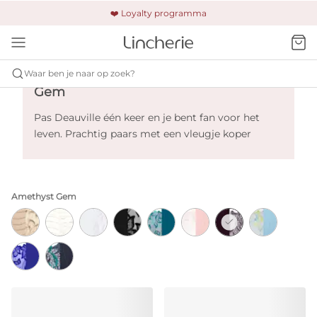
🚚 Gratis verzending & retour
❤️ Loyalty programma
🔒 Altijd veilig betalen
Primadonna Deauville - Amethyst
Waar ben je naar op zoek?
Gem
Pas Deauville één keer en je bent fan voor het
leven. Prachtig paars met een vleugje koper
Amethyst Gem