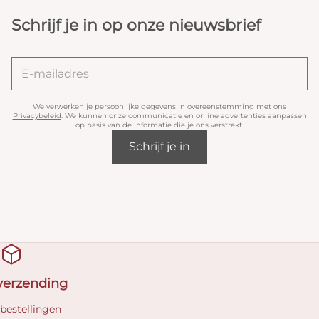
Schrijf je in op onze nieuwsbrief
We verwerken je persoonlijke gegevens in overeenstemming met ons
Privacybeleid
. We kunnen onze communicatie en online advertenties aanpassen
op basis van de informatie die je ons verstrekt.
Schrijf je in
 verzending
 bestellingen