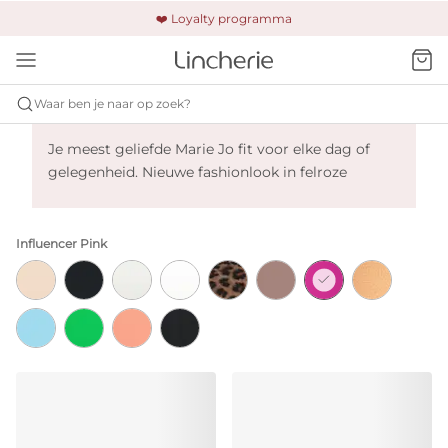
🚚 Gratis verzending & retour
❤️ Loyalty programma
🔒 Altijd veilig betalen
Waar ben je naar op zoek?
Marie Jo Tom - Influencer Pink
Je meest geliefde Marie Jo fit voor elke dag of
gelegenheid. Nieuwe fashionlook in felroze
Influencer Pink