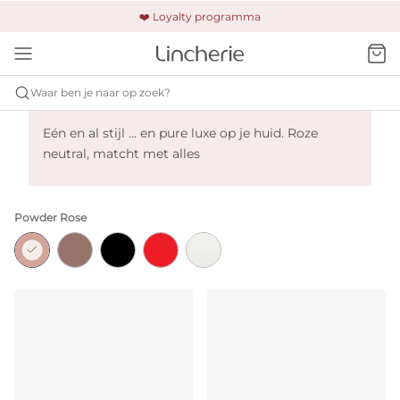
🚚 Gratis verzending & retour
❤️ Loyalty programma
🔒 Altijd veilig betalen
Waar ben je naar op zoek?
Marie Jo Louie - Powder Rose
Eén en al stijl ... en pure luxe op je huid. Roze
neutral, matcht met alles
Powder Rose