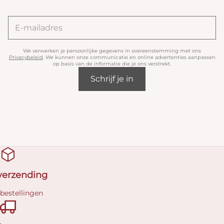
We verwerken je persoonlijke gegevens in overeenstemming met ons
Privacybeleid
. We kunnen onze communicatie en online advertenties aanpassen
op basis van de informatie die je ons verstrekt.
Schrijf je in
 verzending
 bestellingen