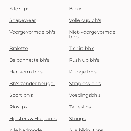
Alle slips
Body
Shapewear
Volle cup bh's
Voorgevormde bh's
Niet-voorgevormde
bh's
Bralette
T-shirt bh's
Balconnette bh's
Push up bh's
Hartvorm bh's
Plunge bh's
Bh's zonder beugel
Strapless bh's
Sport bh's
Voedingsbh's
Rioslips
Tailleslips
Hipsters & Hotpants
Strings
Alle badmode
Alle bikini tops