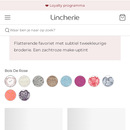
🚚 Gratis verzending & retour
❤️ Loyalty programma
🔒 Altijd veilig betalen
Waar ben je naar op zoek?
Marie Jo Jane - Bois De Rose
Flatterende favoriet met subtiel tweekleurige
broderie. Een zachtroze make-uptint
Bois De Rose