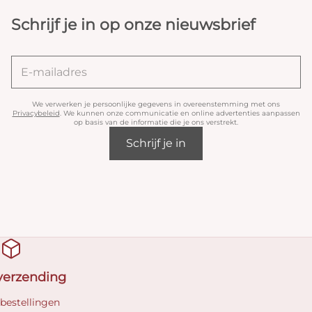
Schrijf je in op onze nieuwsbrief
We verwerken je persoonlijke gegevens in overeenstemming met ons
Privacybeleid
. We kunnen onze communicatie en online advertenties aanpassen
op basis van de informatie die je ons verstrekt.
Schrijf je in
 verzending
 bestellingen