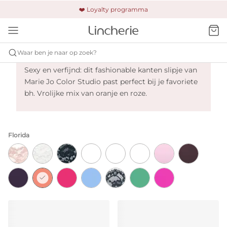
🚚 Gratis verzending & retour
❤️ Loyalty programma
🔒 Altijd veilig betalen
Marie Jo Color Studio - Florida
Waar ben je naar op zoek?
Sexy en verfijnd: dit fashionable kanten slipje van
Marie Jo Color Studio past perfect bij je favoriete
bh. Vrolijke mix van oranje en roze.
Florida