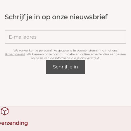
Schrijf je in op onze nieuwsbrief
We verwerken je persoonlijke gegevens in overeenstemming met ons
Privacybeleid
. We kunnen onze communicatie en online advertenties aanpassen
op basis van de informatie die je ons verstrekt.
Schrijf je in
 verzending