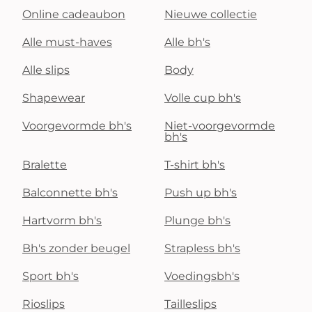
Online cadeaubon
Nieuwe collectie
Alle must-haves
Alle bh's
Alle slips
Body
Shapewear
Volle cup bh's
Voorgevormde bh's
Niet-voorgevormde
bh's
Bralette
T-shirt bh's
Balconnette bh's
Push up bh's
Hartvorm bh's
Plunge bh's
Bh's zonder beugel
Strapless bh's
Sport bh's
Voedingsbh's
Rioslips
Tailleslips