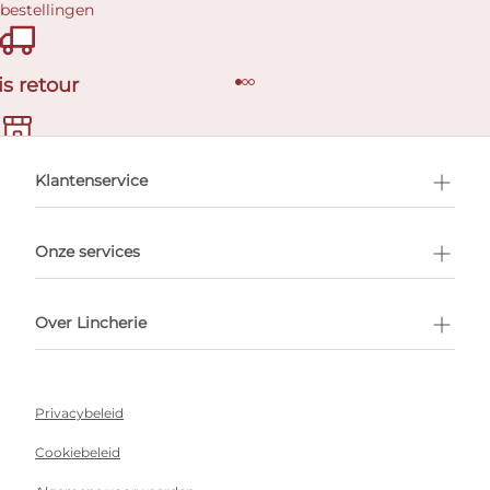
 bestellingen
is retour
en afspraak
Klantenservice
Onze services
Over Lincherie
Privacybeleid
Cookiebeleid