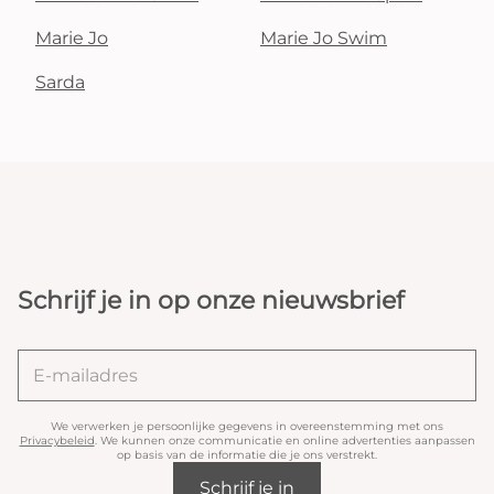
Marie Jo
Marie Jo Swim
Sarda
Schrijf je in op onze nieuwsbrief
We verwerken je persoonlijke gegevens in overeenstemming met ons
Privacybeleid
. We kunnen onze communicatie en online advertenties aanpassen
op basis van de informatie die je ons verstrekt.
Schrijf je in