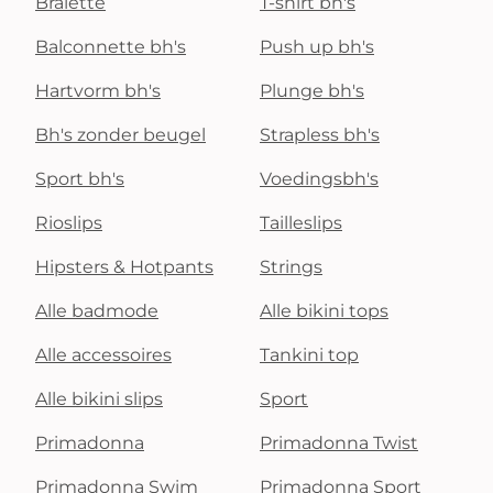
Bralette
T-shirt bh's
Balconnette bh's
Push up bh's
Hartvorm bh's
Plunge bh's
Bh's zonder beugel
Strapless bh's
Sport bh's
Voedingsbh's
Rioslips
Tailleslips
Hipsters & Hotpants
Strings
Alle badmode
Alle bikini tops
Alle accessoires
Tankini top
Alle bikini slips
Sport
Primadonna
Primadonna Twist
Primadonna Swim
Primadonna Sport