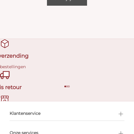
 verzending
 bestellingen
is retour
en afspraak
Klantenservice
Onze services