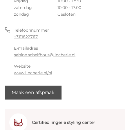
vrijdag
10:00 - 17:30
zaterdag
10:00 - 17:00
zondag
Gesloten
Telefoonnummer
+31118227117
E-mailadres
sabine.schelfhout@lincherie.nl
Website
www.lincherie.nl/nl
Maak een afspraak
Certified lingerie styling center