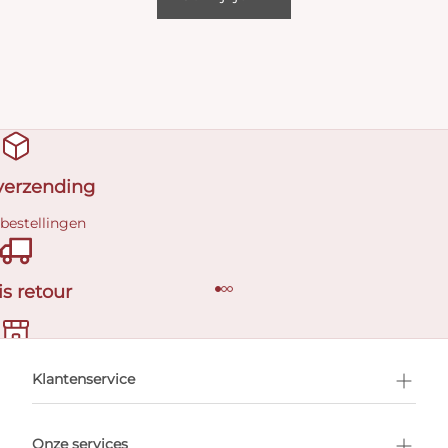
 verzending
 bestellingen
is retour
en afspraak
Klantenservice
Onze services