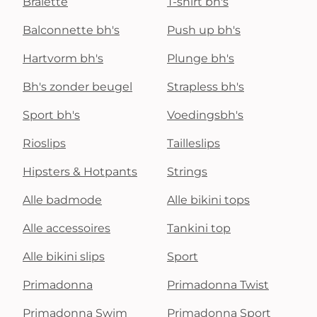
Bralette
T-shirt bh's
Balconnette bh's
Push up bh's
Hartvorm bh's
Plunge bh's
Bh's zonder beugel
Strapless bh's
Sport bh's
Voedingsbh's
Rioslips
Tailleslips
Hipsters & Hotpants
Strings
Alle badmode
Alle bikini tops
Alle accessoires
Tankini top
Alle bikini slips
Sport
Primadonna
Primadonna Twist
Primadonna Swim
Primadonna Sport