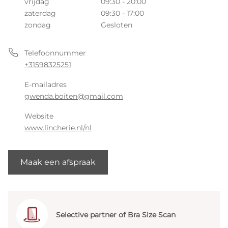
vrijdag
09:30 - 20:00
zaterdag
09:30 - 17:00
zondag
Gesloten
Telefoonnummer
+31598325251
E-mailadres
gwenda.boiten@gmail.com
Website
www.lincherie.nl/nl
Maak een afspraak
Selective partner of Bra Size Scan