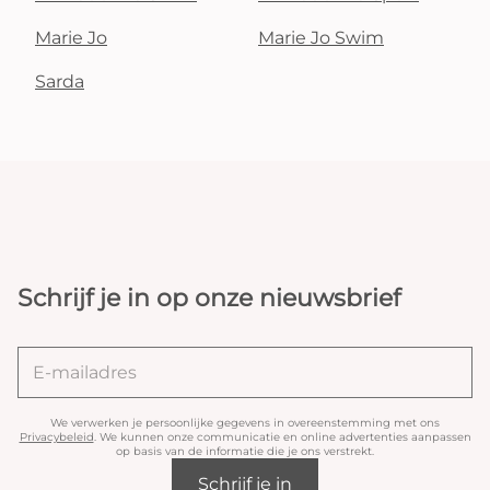
Marie Jo
Marie Jo Swim
Sarda
Schrijf je in op onze nieuwsbrief
We verwerken je persoonlijke gegevens in overeenstemming met ons
Privacybeleid
. We kunnen onze communicatie en online advertenties aanpassen
op basis van de informatie die je ons verstrekt.
Schrijf je in