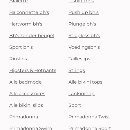
Bralette
T-shirt bh's
Balconnette bh's
Push up bh's
Hartvorm bh's
Plunge bh's
Bh's zonder beugel
Strapless bh's
Sport bh's
Voedingsbh's
Rioslips
Tailleslips
Hipsters & Hotpants
Strings
Alle badmode
Alle bikini tops
Alle accessoires
Tankini top
Alle bikini slips
Sport
Primadonna
Primadonna Twist
Primadonna Swim
Primadonna Sport