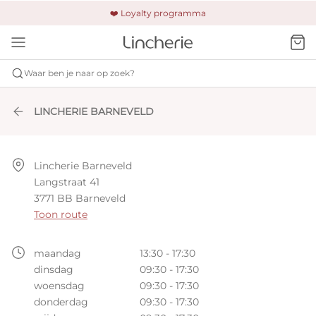
🚚 Gratis verzending & retour
❤️ Loyalty programma
🔒 Altijd veilig betalen
Waar ben je naar op zoek?
LINCHERIE BARNEVELD
Lincherie Barneveld

Langstraat 41

3771 BB Barneveld
Toon route
maandag
13:30 - 17:30
dinsdag
09:30 - 17:30
woensdag
09:30 - 17:30
donderdag
09:30 - 17:30