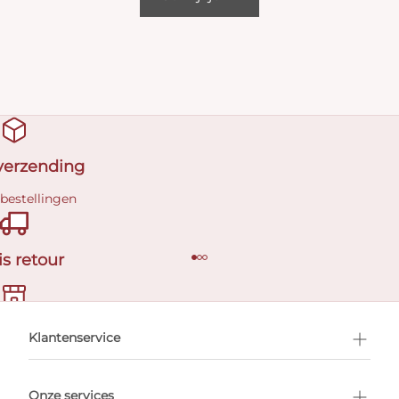
 verzending
 bestellingen
is retour
en afspraak
Klantenservice
Onze services