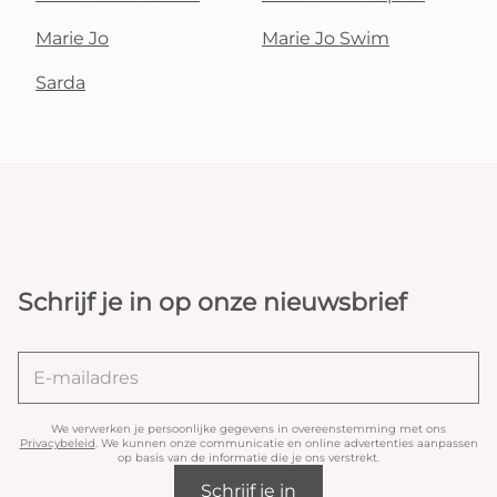
Marie Jo
Marie Jo Swim
Sarda
Schrijf je in op onze nieuwsbrief
We verwerken je persoonlijke gegevens in overeenstemming met ons
Privacybeleid
. We kunnen onze communicatie en online advertenties aanpassen
op basis van de informatie die je ons verstrekt.
Schrijf je in