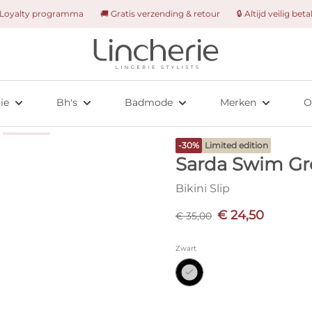
 Loyalty programma
🚚 Gratis verzending & retour
🔒 Altijd veilig bet
orieën
Bh-stijlen
Bh-types
Badmode-stijlen
Speciale gelegenheden
Onze merken
Cupmaten
O
Volle cup
Voorgevormd
Bikini tops
Bruidslingerie
Primadonna
A-B cup
L
Hartvorm
Niet-voorgevormd
Bikini slips
Sexy lingerie
Marie Jo
C-D cup
R
ie
Bh's
Badmode
Merken
O
s
Balconette
Met beugel
Badpakken
Sport
Sarda
E-F cup
L
ewear
Plunge
Zonder beugel
Tankini tops
Boutique exclus
G-I cup
-30%
Limited edition
Sarda Swim Gr
adonna solutions Nudda
T-shirt
Beachwear
Boutique exclus
J-M cup
oze basics
Bralette
Bikini Slip
Alle badmode
ellers
Strapless
€ 24,50
€ 35,00
Multiway
ingerie
Vind mijn maat
Zwart
Push-up
Minimizer
nd mijn maat