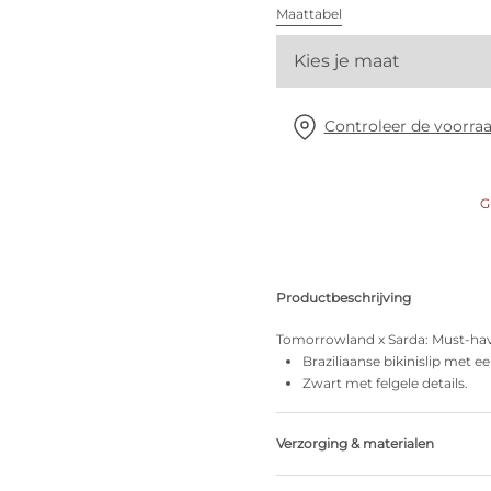
Alle bh's
Maattabel
Kies je maat
Vind mijn maat
Controleer de voorraa
G
Productbeschrijving
Tomorrowland x Sarda: Must-have
Braziliaanse bikinislip met e
Zwart met felgele details.
Verzorging & materialen
50% Gerecycleerde garen