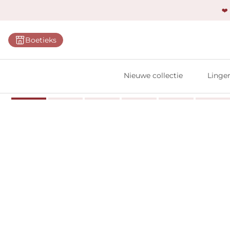
❤️
Categ
Boetieks
Bh's
Slips
Nieuwe collectie
Linger
Body'
Shap
Prim
Naadl
Bests
Alle l
Vi