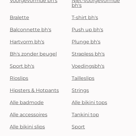
Voorgevormde bh's
Niet-voorgevormde
bh's
Bralette
T-shirt bh's
Balconnette bh's
Push up bh's
Hartvorm bh's
Plunge bh's
Bh's zonder beugel
Strapless bh's
Sport bh's
Voedingsbh's
Rioslips
Tailleslips
Hipsters & Hotpants
Strings
Alle badmode
Alle bikini tops
Alle accessoires
Tankini top
Alle bikini slips
Sport