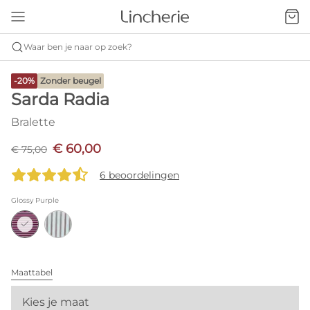
Waar ben je naar op zoek?
-20%
Zonder beugel
Sarda Radia
Bralette
€ 60,00
€ 75,00
6 beoordelingen
Glossy Purple
Maattabel
Kies je maat