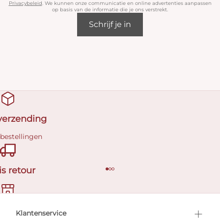
Privacybeleid
. We kunnen onze communicatie en online advertenties aanpassen
op basis van de informatie die je ons verstrekt.
Schrijf je in
 verzending
 bestellingen
is retour
en afspraak
Klantenservice