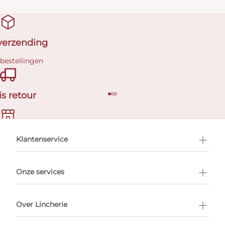
 verzending
 bestellingen
is retour
en afspraak
Klantenservice
Onze services
Over Lincherie