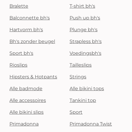
Bralette
T-shirt bh's
Balconnette bh's
Push up bh's
Hartvorm bh's
Plunge bh's
Bh's zonder beugel
Strapless bh's
Sport bh's
Voedingsbh's
Rioslips
Tailleslips
Hipsters & Hotpants
Strings
Alle badmode
Alle bikini tops
Alle accessoires
Tankini top
Alle bikini slips
Sport
Primadonna
Primadonna Twist