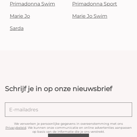
Primadonna Swim
Primadonna Sport
Marie Jo
Marie Jo Swim
Sarda
Schrijf je in op onze nieuwsbrief
We verwerken je persoonlijke gegevens in overeenstemming met ons
Privacybeleid
. We kunnen onze communicatie en online advertenties aanpassen
op basis van de informatie die je ons verstrekt.