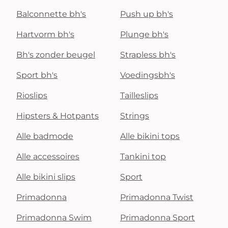
Balconnette bh's
Push up bh's
Hartvorm bh's
Plunge bh's
Bh's zonder beugel
Strapless bh's
Sport bh's
Voedingsbh's
Rioslips
Tailleslips
Hipsters & Hotpants
Strings
Alle badmode
Alle bikini tops
Alle accessoires
Tankini top
Alle bikini slips
Sport
Primadonna
Primadonna Twist
Primadonna Swim
Primadonna Sport