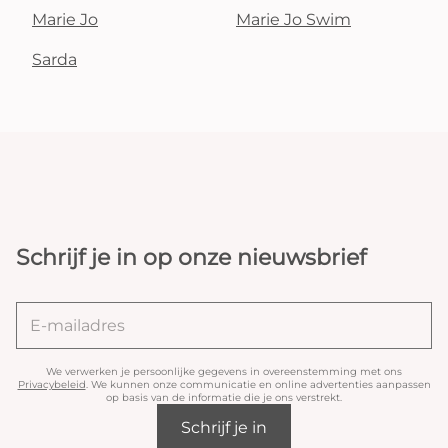
Marie Jo
Marie Jo Swim
Sarda
Schrijf je in op onze nieuwsbrief
We verwerken je persoonlijke gegevens in overeenstemming met ons
Privacybeleid
. We kunnen onze communicatie en online advertenties aanpassen
op basis van de informatie die je ons verstrekt.
Schrijf je in