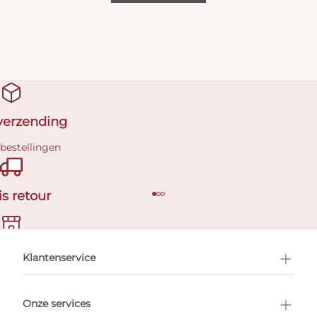
 verzending
 bestellingen
is retour
en afspraak
Klantenservice
Onze services