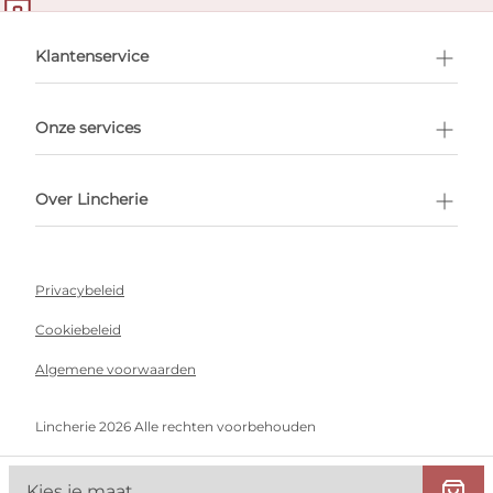
en afspraak
Klantenservice
Onze services
Over Lincherie
Privacybeleid
Cookiebeleid
Algemene voorwaarden
Lincherie 2026 Alle rechten voorbehouden
Kies je maat