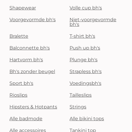
Shapewear
Volle cup bh's
Voorgevormde bh's
Niet-voorgevormde
bh's
Bralette
T-shirt bh's
Balconnette bh's
Push up bh's
Hartvorm bh's
Plunge bh's
Bh's zonder beugel
Strapless bh's
Sport bh's
Voedingsbh's
Rioslips
Tailleslips
Hipsters & Hotpants
Strings
Alle badmode
Alle bikini tops
Alle accessoires
Tankini top