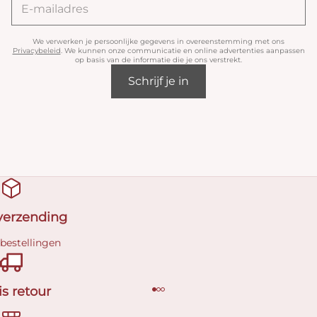
We verwerken je persoonlijke gegevens in overeenstemming met ons
Privacybeleid
. We kunnen onze communicatie en online advertenties aanpassen
op basis van de informatie die je ons verstrekt.
Schrijf je in
 verzending
 bestellingen
is retour