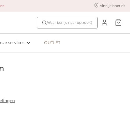
alen
Vind je boetiek
nze styling services
Ontdek jouw maat
Waar ben je naar op zoek?
ingerie styling
Bh-maat test
eserveer & Pas
NIEUW: Bra Size Scan
nze services
OUTLET
oyaliteitsprogramma​
ive: Aubade
n
ive: Empreinte
elingen