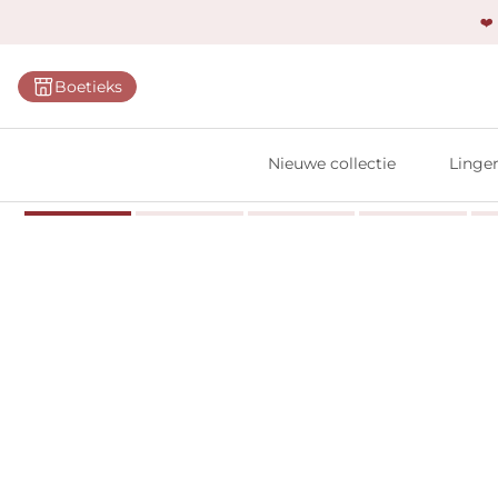
❤️
Categ
Boetieks
Bh's
Slips
Nieuwe collectie
Linger
Body'
Shap
Prim
Naadl
Bests
Alle l
Vi