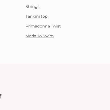
Strings
Tankini top
Primadonna Twist
Marie Jo Swim
f