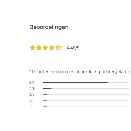
Beoordelingen
4.48/5
21 klanten hebben een beoordeling achtergelaten
5/5
4/5
3/5
2/5
1/5