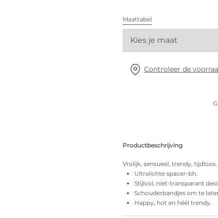
Alle bh's
Maattabel
Vind mijn maat
Kies je maat
Controleer de voorraa
G
Productbeschrijving
Vrolijk, sensueel, trendy, tijdloos.
Ultralichte spacer-bh.
Stijlvol, niet-transparant des
Schouderbandjes om te late
Happy, hot en héél trendy.