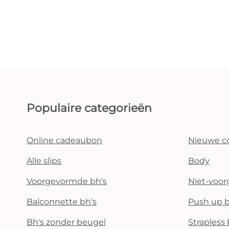
Populaire categorieën
Online cadeaubon
Nieuwe co
Alle slips
Body
Voorgevormde bh's
Niet-voo
Balconnette bh's
Push up b
Bh's zonder beugel
Strapless 