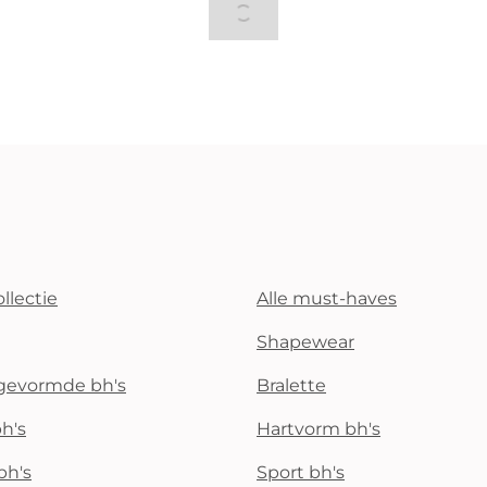
llectie
Alle must-haves
Shapewear
rgevormde bh's
Bralette
h's
Hartvorm bh's
bh's
Sport bh's