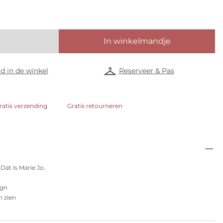
In winkelmandje
d in de winkel
Reserveer & Pas
ratis verzending
Gratis retourneren
 Dat is Marie Jo.
ign
n zien