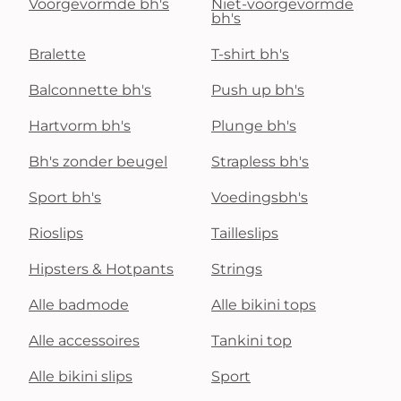
Voorgevormde bh's
Niet-voorgevormde
bh's
Bralette
T-shirt bh's
Balconnette bh's
Push up bh's
Hartvorm bh's
Plunge bh's
Bh's zonder beugel
Strapless bh's
Sport bh's
Voedingsbh's
Rioslips
Tailleslips
Hipsters & Hotpants
Strings
Alle badmode
Alle bikini tops
Alle accessoires
Tankini top
Alle bikini slips
Sport