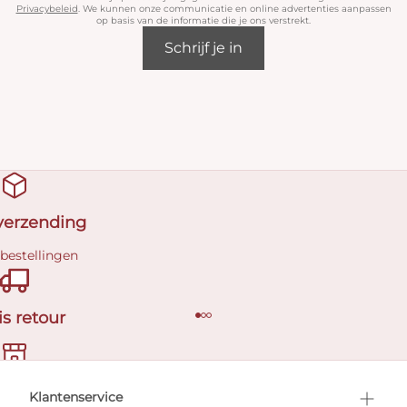
Privacybeleid
. We kunnen onze communicatie en online advertenties aanpassen
op basis van de informatie die je ons verstrekt.
Schrijf je in
 verzending
 bestellingen
is retour
en afspraak
Klantenservice