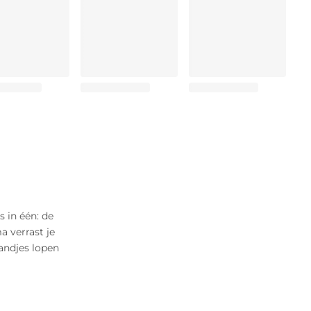
 in één: de
a verrast je
bandjes lopen