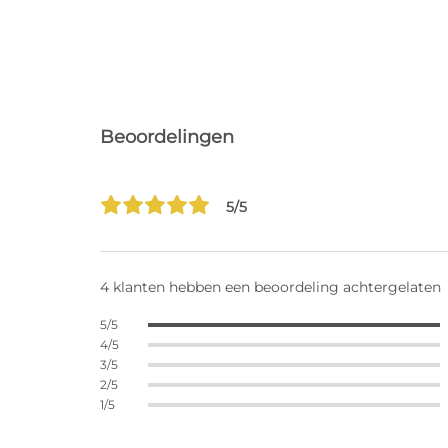
Beoordelingen
5/5
4 klanten hebben een beoordeling achtergelaten
5/5
4/5
3/5
2/5
1/5