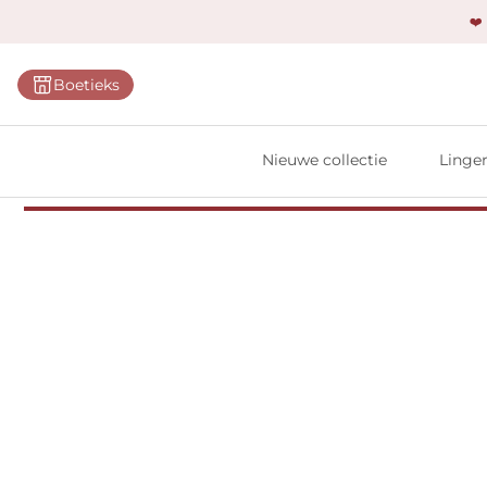
❤️
Categ
Boetieks
Bh's
Slips
Nieuwe collectie
Linger
Body'
Shap
Prim
Naadl
Bests
Alle l
Vi