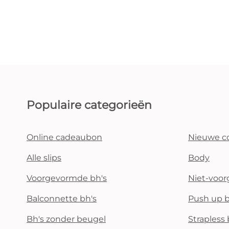
Populaire categorieën
Online cadeaubon
Nieuwe co
Alle slips
Body
Voorgevormde bh's
Niet-voo
Balconnette bh's
Push up b
Bh's zonder beugel
Strapless 