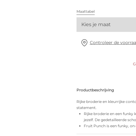
Alle bh's
Maattabel
Vind mijn maat
Kies je maat
Controleer de voorraa
G
Productbeschrijving
Rijke broderie en kleurrijke con
statement.
Rijke broderie en een funky 
jezelf. De gedetailleerde sc
Fruit Punch is een funky, on