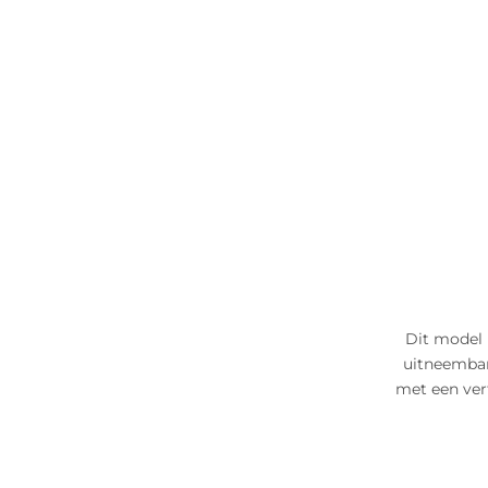
Dit model 
uitneembare
met een verf