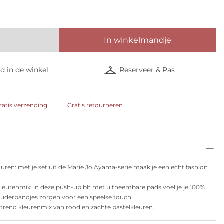
In winkelmandje
d in de winkel
Reserveer & Pas
ratis verzending
Gratis retourneren
touren: met je set uit de Marie Jo Ayama-serie maak je een echt fashion
kleurenmix: in deze push-up bh met uitneembare pads voel je je 100%
houderbandjes zorgen voor een speelse touch.
-trend kleurenmix van rood en zachte pastelkleuren.