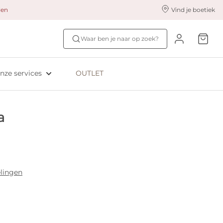
alen
Vind je boetiek
nze styling services
Ontdek jouw maat
Waar ben je naar op zoek?
ingerie styling
Bh-maat test
eserveer & Pas
NIEUW: Bra Size Scan
nze services
OUTLET
oyaliteitsprogramma​
ive: Aubade
a
ive: Empreinte
lingen