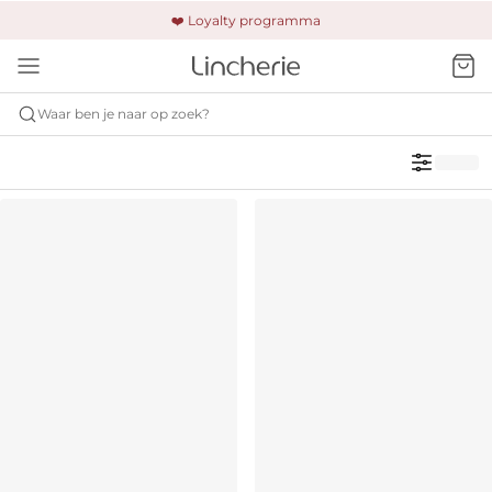
🚚 Gratis verzending & retour
❤️ Loyalty programma
🔒 Altijd veilig betalen
Waar ben je naar op zoek?