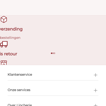
 verzending
 bestellingen
is retour
en afspraak
Klantenservice
Onze services
Over Lincherie