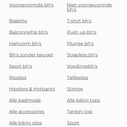
Voorgevormde bh's
Niet-voorgevormde
bh's
Bralette
T-shirt bh's
Balconnette bh's
Push up bh's
Hartvorm bh's
Plunge bh's
Bh's zonder beugel
Strapless bh's
Sport bh's
Voedingsbh's
Rioslips
Tailleslips
Hipsters & Hotpants
Strings
Alle badmode
Alle bikini tops
Alle accessoires
Tankini top
Alle bikini slips
Sport