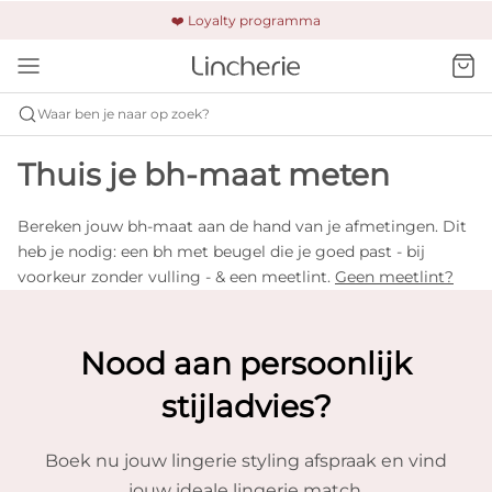
🚚 Gratis verzending & retour
❤️ Loyalty programma
🔒 Altijd veilig betalen
Waar ben je naar op zoek?
Thuis je bh-maat meten
Bereken jouw bh-maat aan de hand van je afmetingen. Dit
heb je nodig: een bh met beugel die je goed past - bij
voorkeur zonder vulling - & een meetlint.
Geen meetlint?
Nood aan persoonlijk
stijladvies?
Boek nu jouw lingerie styling afspraak en vind
jouw ideale lingerie match.