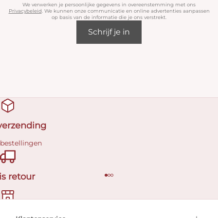
We verwerken je persoonlijke gegevens in overeenstemming met ons
Privacybeleid
. We kunnen onze communicatie en online advertenties aanpassen
op basis van de informatie die je ons verstrekt.
Schrijf je in
 verzending
 bestellingen
is retour
en afspraak