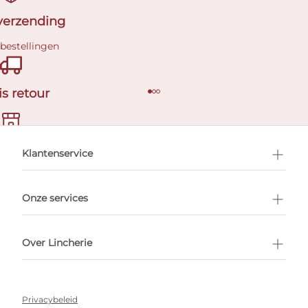
 verzending
 bestellingen
is retour
en afspraak
Klantenservice
Onze services
Over Lincherie
Privacybeleid