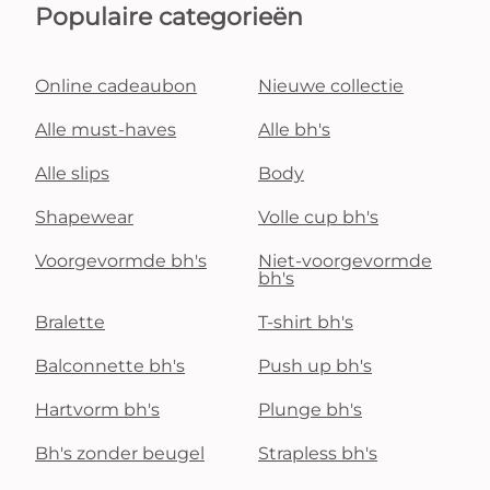
Populaire categorieën
Online cadeaubon
Nieuwe collectie
Alle must-haves
Alle bh's
Alle slips
Body
Shapewear
Volle cup bh's
Voorgevormde bh's
Niet-voorgevormde
bh's
Bralette
T-shirt bh's
Balconnette bh's
Push up bh's
Hartvorm bh's
Plunge bh's
Bh's zonder beugel
Strapless bh's