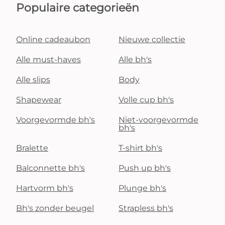
Populaire categorieën
Online cadeaubon
Nieuwe collectie
Alle must-haves
Alle bh's
Alle slips
Body
Shapewear
Volle cup bh's
Voorgevormde bh's
Niet-voorgevormde
bh's
Bralette
T-shirt bh's
Balconnette bh's
Push up bh's
Hartvorm bh's
Plunge bh's
Bh's zonder beugel
Strapless bh's