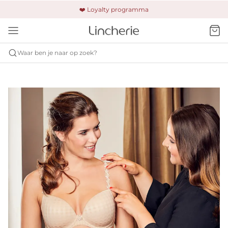
🚚 Gratis verzending & retour
❤️ Loyalty programma
🔒 Altijd veilig betalen
Waar ben je naar op zoek?