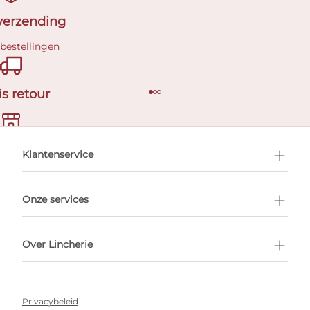
 verzending
 bestellingen
is retour
en afspraak
Klantenservice
Onze services
Over Lincherie
Privacybeleid