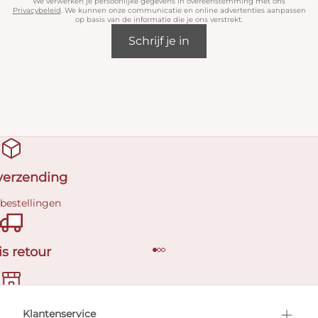
We verwerken je persoonlijke gegevens in overeenstemming met ons
Privacybeleid
. We kunnen onze communicatie en online advertenties aanpassen
op basis van de informatie die je ons verstrekt.
Schrijf je in
 verzending
 bestellingen
is retour
en afspraak
Klantenservice