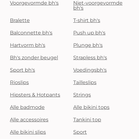
Voorgevormde bh's
Niet-voorgevormde
bh's
Bralette
T-shirt bh's
Balconnette bh's
Push up bh's
Hartvorm bh's
Plunge bh's
Bh's zonder beugel
Strapless bh's
Sport bh's
Voedingsbh's
Rioslips
Tailleslips
Hipsters & Hotpants
Strings
Alle badmode
Alle bikini tops
Alle accessoires
Tankini top
Alle bikini slips
Sport