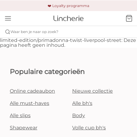
🚚 Gratis verzending & retour
❤️ Loyalty programma
🔒 Altijd veilig betalen
Waar ben je naar op zoek?
limited-edition/primadonna-twist-liverpool-street: Deze
pagina heeft geen inhoud.
Populaire categorieën
Online cadeaubon
Nieuwe collectie
Alle must-haves
Alle bh's
Alle slips
Body
Shapewear
Volle cup bh's