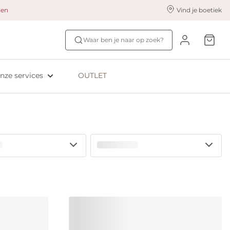
alen
Vind je boetiek
nze styling services
Ontdek jouw maat
Waar ben je naar op zoek?
ingerie styling
Bh-maat test
eserveer & Pas
NIEUW: Bra Size Scan
nze services
OUTLET
oyaliteitsprogramma​
ive: Aubade
ive: Empreinte