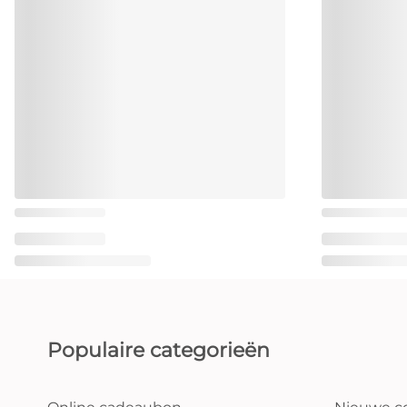
Populaire categorieën