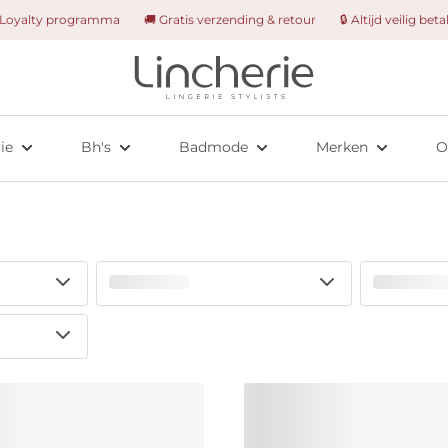
 Loyalty programma
🚚 Gratis verzending & retour
🔒 Altijd veilig bet
orieën
Bh-stijlen
Bh-types
Badmode-stijlen
Speciale gelegenheden
Onze merken
Cupmaten
O
Volle cup
Voorgevormd
Bikini tops
Bruidslingerie
Primadonna
A-B cup
L
Hartvorm
Niet-voorgevormd
Bikini slips
Sexy lingerie
Marie Jo
C-D cup
R
ie
Bh's
Badmode
Merken
O
s
Balconette
Met beugel
Badpakken
Sport
Sarda
E-F cup
L
ewear
Plunge
Zonder beugel
Tankini tops
Boutique exclus
G-I cup
adonna solutions Nudda
T-shirt
Beachwear
Boutique exclus
J-M cup
oze basics
Bralette
Alle badmode
ellers
Strapless
Multiway
ingerie
Vind mijn maat
Push-up
Minimizer
nd mijn maat