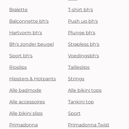
Bralette
T-shirt bh's
Balconnette bh's
Push up bh's
Hartvorm bh's
Plunge bh's
Bh's zonder beugel
Strapless bh's
Sport bh's
Voedingsbh's
Rioslips
Tailleslips
Hipsters & Hotpants
Strings
Alle badmode
Alle bikini tops
Alle accessoires
Tankini top
Alle bikini slips
Sport
Primadonna
Primadonna Twist