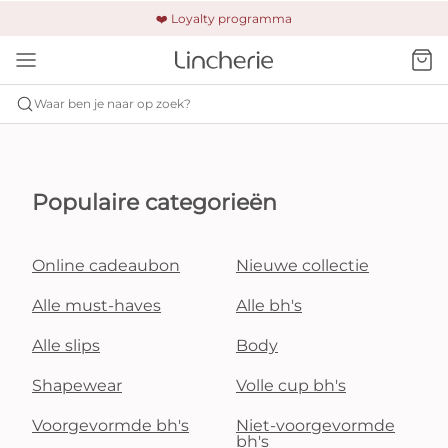
🚚 Gratis verzending & retour
❤️ Loyalty programma
🔒 Altijd veilig betalen
Waar ben je naar op zoek?
Populaire categorieën
Online cadeaubon
Nieuwe collectie
Alle must-haves
Alle bh's
Alle slips
Body
Shapewear
Volle cup bh's
Voorgevormde bh's
Niet-voorgevormde
bh's