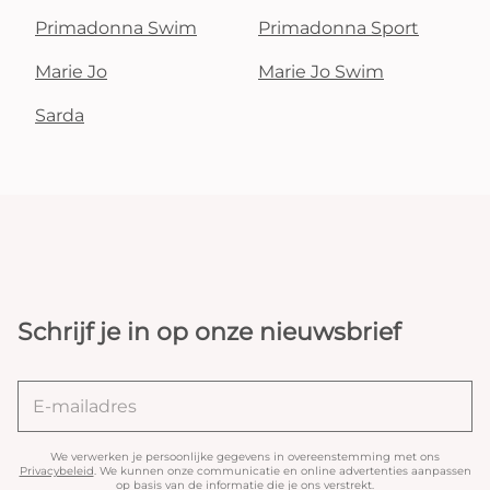
Primadonna Swim
Primadonna Sport
Marie Jo
Marie Jo Swim
Sarda
Schrijf je in op onze nieuwsbrief
We verwerken je persoonlijke gegevens in overeenstemming met ons
Privacybeleid
. We kunnen onze communicatie en online advertenties aanpassen
op basis van de informatie die je ons verstrekt.