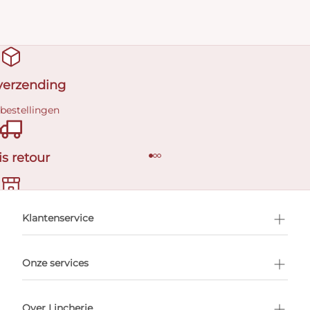
 verzending
 bestellingen
is retour
en afspraak
Klantenservice
Onze services
Over Lincherie