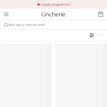
🚚 Gratis verzending & retour
❤️ Loyalty programma
🔒 Altijd veilig betalen
Waar ben je naar op zoek?