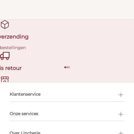
 verzending
 bestellingen
is retour
en afspraak
Klantenservice
Onze services
Over Lincherie