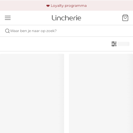
🚚 Gratis verzending & retour
❤️ Loyalty programma
🔒 Altijd veilig betalen
Waar ben je naar op zoek?