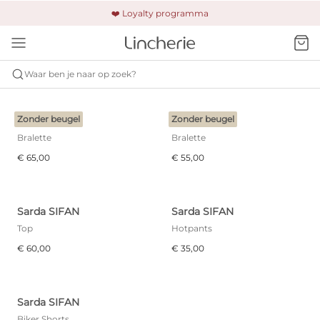
🚚 Gratis verzending & retour
❤️ Loyalty programma
🔒 Altijd veilig betalen
Waar ben je naar op zoek?
SARDA
SIFAN
Zonder beugel
Zonder beugel
Sarda SIFAN
Sarda SIFAN
Bralette
Bralette
€ 65,00
€ 55,00
Sarda SIFAN
Sarda SIFAN
Top
Hotpants
€ 60,00
€ 35,00
Sarda SIFAN
Biker Shorts