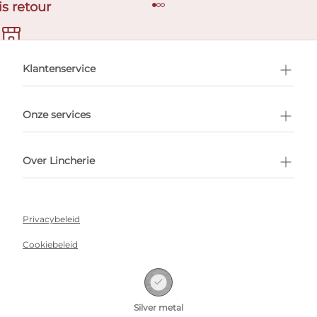
is retour
en afspraak
Klantenservice
Onze services
Over Lincherie
Privacybeleid
Cookiebeleid
Algemene voorwaarden
Lincherie 2026 Alle rechten voorbehouden
Silver metal