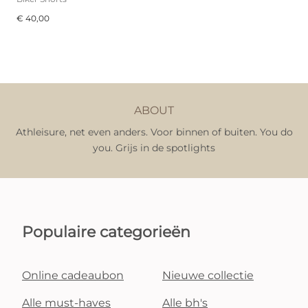
€ 40,00
ABOUT
Athleisure, net even anders. Voor binnen of buiten. You do
you. Grijs in de spotlights
Populaire categorieën
Online cadeaubon
Nieuwe collectie
Alle must-haves
Alle bh's