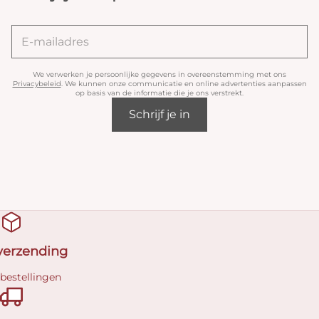
We verwerken je persoonlijke gegevens in overeenstemming met ons
Privacybeleid
. We kunnen onze communicatie en online advertenties aanpassen
op basis van de informatie die je ons verstrekt.
Schrijf je in
 verzending
 bestellingen