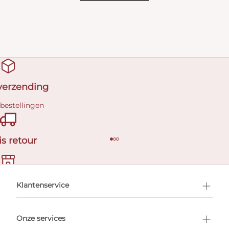
 verzending
 bestellingen
is retour
en afspraak
Klantenservice
Onze services