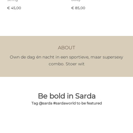
€ 45,00
€ 85,00
ABOUT
Own de dag én nacht in een sportieve, maar supersexy
combo. Stoer wit
Be bold in Sarda
Tag @sarda #sardaworld to be featured