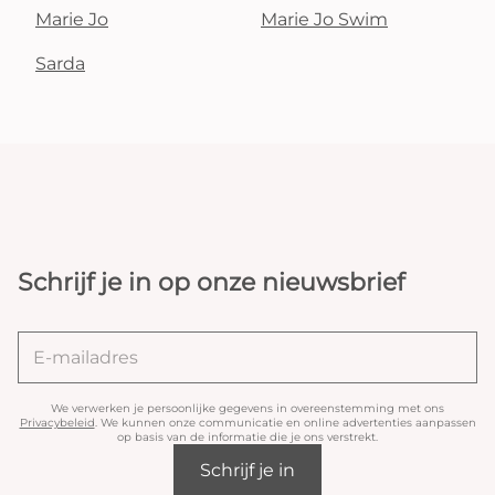
Marie Jo
Marie Jo Swim
Sarda
Schrijf je in op onze nieuwsbrief
We verwerken je persoonlijke gegevens in overeenstemming met ons
Privacybeleid
. We kunnen onze communicatie en online advertenties aanpassen
op basis van de informatie die je ons verstrekt.
Schrijf je in