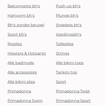
Balconnette bh's
Push up bh's
Hartvorm bh's
Plunge bh's
Bh's zonder beugel
Strapless bh's
Sport bh's
Voedingsbh's
Rioslips
Tailleslips
Hipsters & Hotpants
Strings
Alle badmode
Alle bikini tops
Alle accessoires
Tankini top
Alle bikini slips
Sport
Primadonna
Primadonna Twist
Primadonna Swim
Primadonna Sport