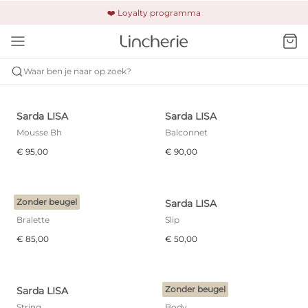
🚚 Gratis verzending & retour
❤️ Loyalty programma
🔒 Altijd veilig betalen
Waar ben je naar op zoek?
SARDA
LISA
Sarda LISA
Sarda LISA
Mousse Bh
Balconnet
€ 95,00
€ 90,00
Zonder beugel
Sarda LISA
Sarda LISA
Bralette
Slip
€ 85,00
€ 50,00
Zonder beugel
Sarda LISA
Sarda LISA
String
Body