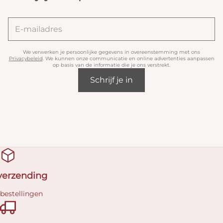
We verwerken je persoonlijke gegevens in overeenstemming met ons
Privacybeleid
. We kunnen onze communicatie en online advertenties aanpassen
op basis van de informatie die je ons verstrekt.
Schrijf je in
 verzending
 bestellingen