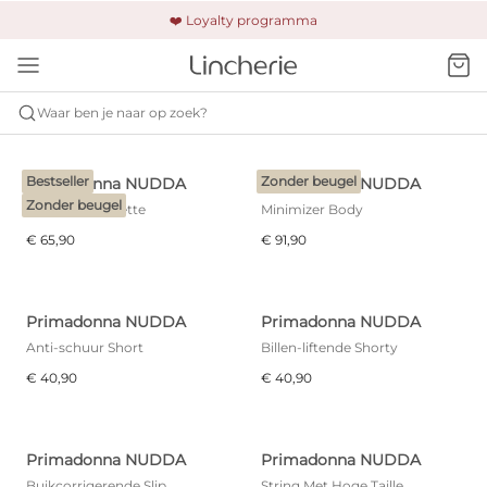
🚚 Gratis verzending & retour
❤️ Loyalty programma
🔒 Altijd veilig betalen
Waar ben je naar op zoek?
PRIMADONNA
NUDDA
Bestseller
Zonder beugel
Primadonna NUDDA
Primadonna NUDDA
Zonder beugel
Minimizer Bralette
Minimizer Body
€ 65,90
€ 91,90
Primadonna NUDDA
Primadonna NUDDA
Anti-schuur Short
Billen-liftende Shorty
€ 40,90
€ 40,90
Primadonna NUDDA
Primadonna NUDDA
Buikcorrigerende Slip
String Met Hoge Taille