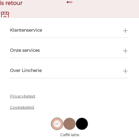
is retour
en afspraak
Klantenservice
Onze services
Over Lincherie
Privacybeleid
Cookiebeleid
Algemene voorwaarden
Lincherie 2026 Alle rechten voorbehouden
Caffé latte