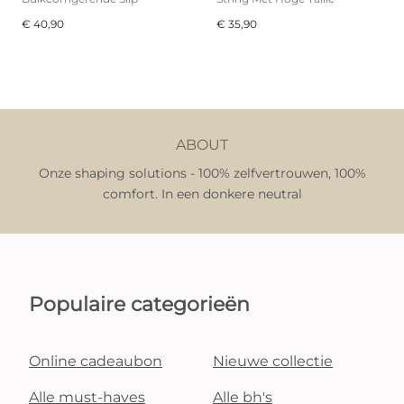
€ 40,90
€ 35,90
ABOUT
Onze shaping solutions - 100% zelfvertrouwen, 100%
comfort. In een donkere neutral
Populaire categorieën
Online cadeaubon
Nieuwe collectie
Alle must-haves
Alle bh's