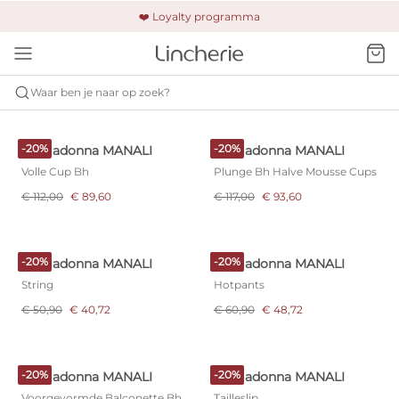
🚚 Gratis verzending & retour
❤️ Loyalty programma
🔒 Altijd veilig betalen
Waar ben je naar op zoek?
PRIMADONNA
MANALI
-20%
-20%
Primadonna MANALI
Primadonna MANALI
Volle Cup Bh
Plunge Bh Halve Mousse Cups
€ 112,00
€ 89,60
€ 117,00
€ 93,60
-20%
-20%
Primadonna MANALI
Primadonna MANALI
String
Hotpants
€ 50,90
€ 40,72
€ 60,90
€ 48,72
-20%
-20%
Primadonna MANALI
Primadonna MANALI
Voorgevormde Balconette Bh
Tailleslip