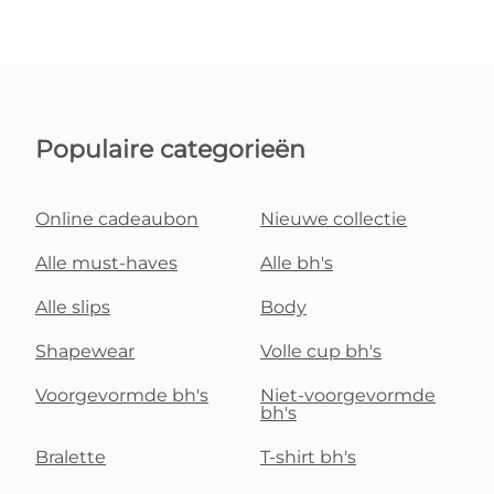
Populaire categorieën
Online cadeaubon
Nieuwe collectie
Alle must-haves
Alle bh's
Alle slips
Body
Shapewear
Volle cup bh's
Voorgevormde bh's
Niet-voorgevormde
bh's
Bralette
T-shirt bh's