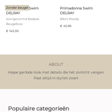
Zonder beugel
Primadonna Swim
Primadonna Swim
DELRAY
DELRAY
Voorgevormd Badpak
Bikini Rioslip
Beugelloos
€ 45,90
€ 143,00
ABOUT
Hippe geribde look met details die het zonlicht vangen.
Past altijd in stylish zwart
Populaire categorieën