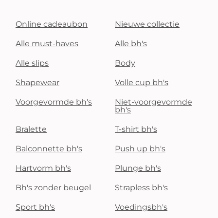
Online cadeaubon
Nieuwe collectie
Alle must-haves
Alle bh's
Alle slips
Body
Shapewear
Volle cup bh's
Voorgevormde bh's
Niet-voorgevormde
bh's
Bralette
T-shirt bh's
Balconnette bh's
Push up bh's
Hartvorm bh's
Plunge bh's
Bh's zonder beugel
Strapless bh's
Sport bh's
Voedingsbh's