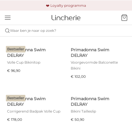
🚚 Gratis verzending & retour
❤️ Loyalty programma
🔒 Altijd veilig betalen
Waar ben je naar op zoek?
PRIMADONNA SWIM
DELRAY
Bestseller
Primadonna Swim
Primadonna Swim
DELRAY
DELRAY
Volle Cup Bikinitop
Voorgevormde Balconette
Bikini
€ 96,90
€ 102,00
Bestseller
Primadonna Swim
Primadonna Swim
DELRAY
DELRAY
Corrigerend Badpak Volle Cup
Bikini Tailleslip
€ 178,00
€ 50,90