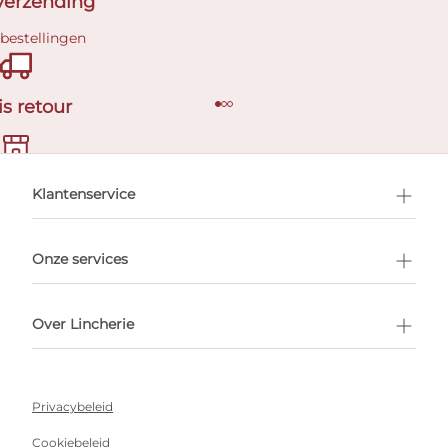
 verzending
 bestellingen
is retour
en afspraak
Klantenservice
Onze services
Over Lincherie
Privacybeleid
Cookiebeleid