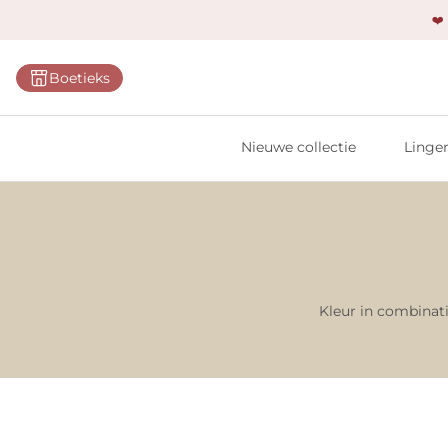
❤️
Categ
Boetieks
Bh's
Slips
Nieuwe collectie
Linger
Body'
Shap
Prim
Naadl
Bests
Kleur in combinat
Alle l
Vi