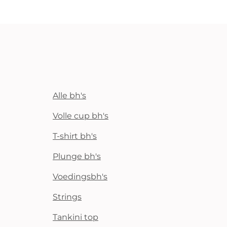
Alle bh's
Volle cup bh's
T-shirt bh's
Plunge bh's
Voedingsbh's
Strings
Tankini top