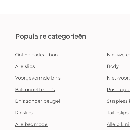
Populaire categorieën
Online cadeaubon
Nieuwe co
Alle slips
Body
Voorgevormde bh's
Niet-voo
Balconnette bh's
Push up b
Bh's zonder beugel
Strapless 
Rioslips
Tailleslips
Alle badmode
Alle bikin