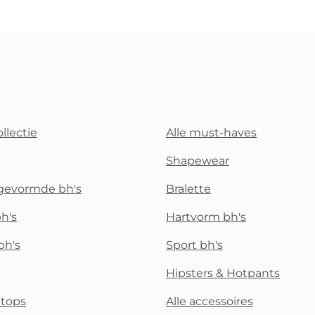
llectie
Alle must-haves
Shapewear
rgevormde bh's
Bralette
h's
Hartvorm bh's
bh's
Sport bh's
Hipsters & Hotpants
i tops
Alle accessoires