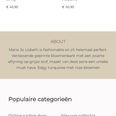
€ 45,90
€ 50,90
ABOUT
Marie Jo Lisbeth is fashionable en zit helemaal perfect.
Verrassende geprinte bloemenkant met een zwarte
aflijning op grijze stof, maakt van deze serie een unieke
must-have. Edgy turquoise met roze bloemen
Populaire categorieën
Online cadeaubon
Nieuwe collectie