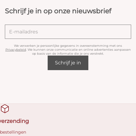
Schrijf je in op onze nieuwsbrief
We verwerken je persoonlijke gegevens in overeenstemming met ons
Privacybeleid
. We kunnen onze communicatie en online advertenties aanpassen
op basis van de informatie die je ons verstrekt.
Schrijf je in
 verzending
 bestellingen