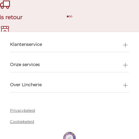
is retour
en afspraak
Klantenservice
Onze services
Over Lincherie
Privacybeleid
Cookiebeleid
Algemene voorwaarden