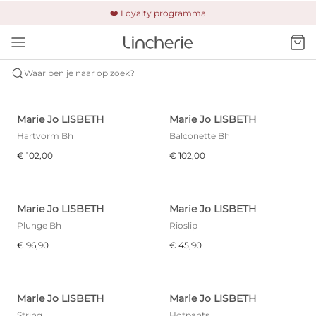
🚚 Gratis verzending & retour
❤️ Loyalty programma
🔒 Altijd veilig betalen
Waar ben je naar op zoek?
MARIE JO
LISBETH
Marie Jo LISBETH
Marie Jo LISBETH
Hartvorm Bh
Balconette Bh
€ 102,00
€ 102,00
Marie Jo LISBETH
Marie Jo LISBETH
Plunge Bh
Rioslip
€ 96,90
€ 45,90
Marie Jo LISBETH
Marie Jo LISBETH
String
Hotpants