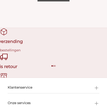
 verzending
 bestellingen
is retour
en afspraak
Klantenservice
Onze services