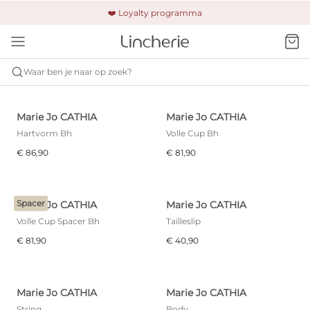
🚚 Gratis verzending & retour
❤️ Loyalty programma
🔒 Altijd veilig betalen
Waar ben je naar op zoek?
MARIE JO
CATHIA
Marie Jo CATHIA
Marie Jo CATHIA
Hartvorm Bh
Volle Cup Bh
€ 86,90
€ 81,90
Spacer
Marie Jo CATHIA
Marie Jo CATHIA
Volle Cup Spacer Bh
Tailleslip
€ 81,90
€ 40,90
Marie Jo CATHIA
Marie Jo CATHIA
String
Body