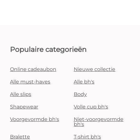
Populaire categorieën
Online cadeaubon
Nieuwe collectie
Alle must-haves
Alle bh's
Alle slips
Body
Shapewear
Volle cup bh's
Voorgevormde bh's
Niet-voorgevormde
bh's
Bralette
T-shirt bh's