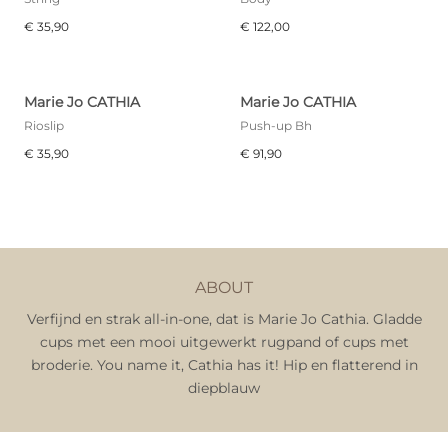
€ 35,90
€ 122,00
Marie Jo CATHIA
Marie Jo CATHIA
Rioslip
Push-up Bh
€ 35,90
€ 91,90
ABOUT
Verfijnd en strak all-in-one, dat is Marie Jo Cathia. Gladde
cups met een mooi uitgewerkt rugpand of cups met
broderie. You name it, Cathia has it! Hip en flatterend in
diepblauw