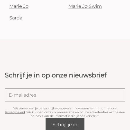
Marie Jo
Marie Jo Swim
Sarda
Schrijf je in op onze nieuwsbrief
We verwerken je persoonlijke gegevens in overeenstemming met ons
Privacybeleid
. We kunnen onze communicatie en online advertenties aanpassen
op basis van de informatie die je ons verstrekt.
Schrijf je in