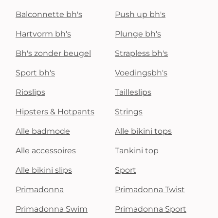
Balconnette bh's
Push up bh's
Hartvorm bh's
Plunge bh's
Bh's zonder beugel
Strapless bh's
Sport bh's
Voedingsbh's
Rioslips
Tailleslips
Hipsters & Hotpants
Strings
Alle badmode
Alle bikini tops
Alle accessoires
Tankini top
Alle bikini slips
Sport
Primadonna
Primadonna Twist
Primadonna Swim
Primadonna Sport