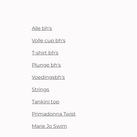
Alle bh's
Volle cup bh's
T-shirt bh's
Plunge bh's
Voedingsbh's
Strings
Tankini top
Primadonna Twist
Marie Jo Swim