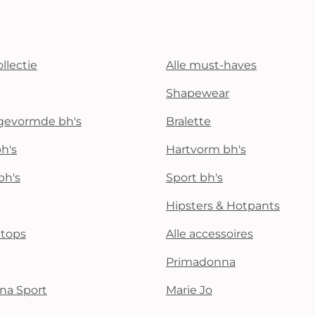
llectie
Alle must-haves
Shapewear
rgevormde bh's
Bralette
h's
Hartvorm bh's
bh's
Sport bh's
Hipsters & Hotpants
i tops
Alle accessoires
Primadonna
na Sport
Marie Jo