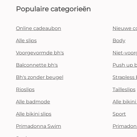
Populaire categorieën
Online cadeaubon
Nieuwe co
Alle slips
Body
Voorgevormde bh's
Niet-voo
Balconnette bh's
Push up b
Bh's zonder beugel
Strapless 
Rioslips
Tailleslips
Alle badmode
Alle bikin
Alle bikini slips
Sport
Primadonna Swim
Primadon